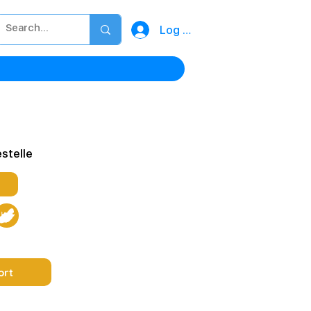
Log In
stelle
ort