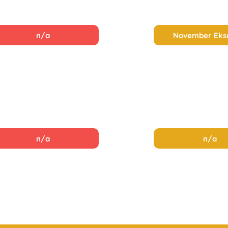
n/a
November Ek
n/a
n/a