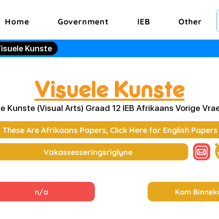
Home
Government
IEB
Other
isuele Kunste
Visuele Kunste
le Kunste (Visual Arts) Graad 12 IEB Afrikaans Vorige Vrae
These Are Afrikaans Papers, Click Here for English Papers
Vakassesseringsriglyne
n/a
Kom Binnek