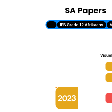
SA Papers
IEB Grade 12 Afrikaans
V
Visue
2023