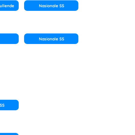
ullende
Nasionale SS
Nasionale SS
 SS