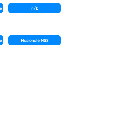
e
n/b
e
Nasionale NSS