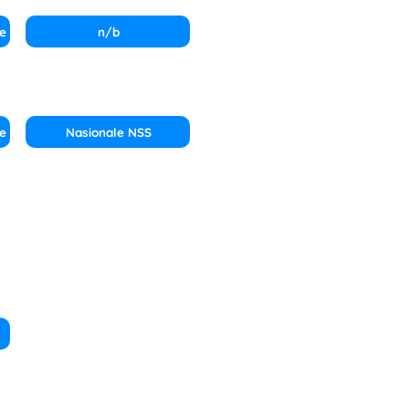
e
n/b
e
Nasionale NSS