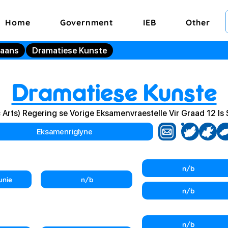
Home
Government
IEB
Other
kaans
Dramatiese Kunste
Dramatiese Kunste
 Arts) Regering se Vorige Eksamenvraestelle Vir Graad 12 I
Eksamenriglyne
n/b
unie
n/b
n/b
n/b