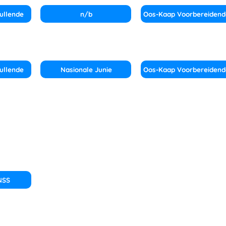
ullende
n/b
Oos-Kaap Voorbereidend
ullende
Nasionale Junie
Oos-Kaap Voorbereidend
NSS