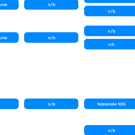
unie
n/b
n/b
n/b
unie
n/b
n/b
n/b
Nasionale NSS
n/b