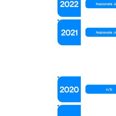
2022
Nasionale J
2021
Nasionale J
2020
n/b