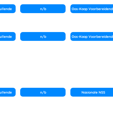
ullende
n/b
Oos-Kaap Voorbereidend
ullende
n/b
Oos-Kaap Voorbereidend
ullende
n/b
Nasionale NSS