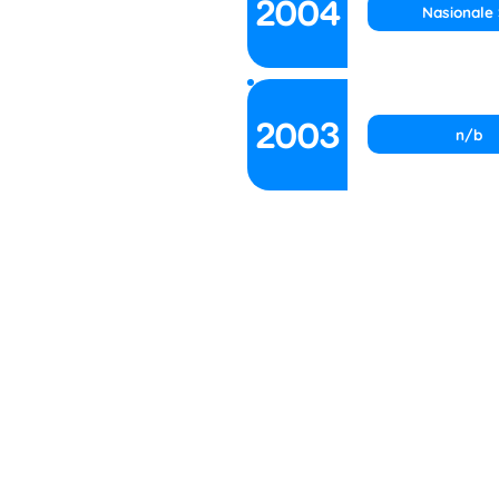
2004
Nasionale
2003
n/b